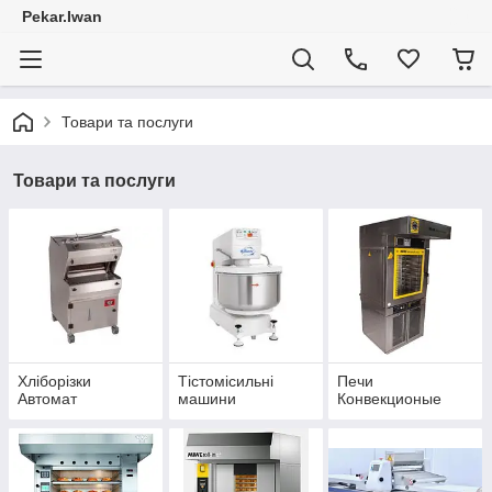
Pekar.Iwan
Товари та послуги
Товари та послуги
Хліборізки
Тістомісильні
Печи
Автомат
машини
Конвекционые