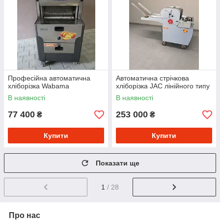
Професійна автоматична
Автоматична стрічкова
хліборізка Wabama
хліборізка JAC лінійного типу
В наявності
В наявності
77 400
253 000
₴
₴
Купити
Купити
Показати ще
1
/ 28
Про нас