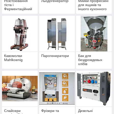
Розстоювання
Льодогенератор
Мийки професійні
тіста і
для ящиків та
Ферментаційний
іншого кухонного
шафа
продукції
Кавомолки
Парогенератори
Бак для
Mahlkoenig
бездрождевых
хлібів
Слайсери
Фрізери та
Дизельні