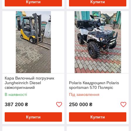
Купити
Купити
Кара Вилочный погрузчик
Jungheinrich Diesel
Polaris Квадроцикл Polaris
свіжопригнаний
sportsman 570 Полярiс
В наявності
Під замовлення
387 200
250 000
₴
₴
Купити
Купити