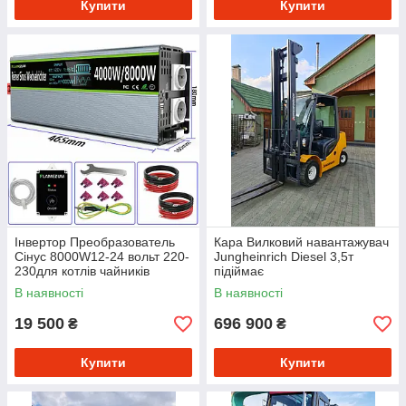
Купити
Купити
Iнвертор Преобразователь
Кара Вилковий навантажувач
Сiнус 8000W12-24 вольт 220-
Jungheinrich Diesel 3,5т
230для котлiв чайникiв
підіймає
прiнтерiв
В наявності
В наявності
19 500
696 900
₴
₴
Купити
Купити