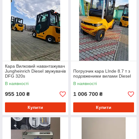
Кара Вилковий навантажувач
Jungheinrich Diesel звужувачів
Погрузчик кара LInde 8.7 т з
DFG 320s
подовженими вилами Diesel
В наявності
В наявності
955 100
1 006 700
₴
₴
Купити
Купити