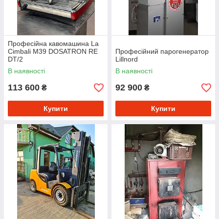
Професійна кавомашина La
Cimbali M39 DOSATRON RE
Професійний парогенератор
DT/2
Lillnord
В наявності
В наявності
113 600
92 900
₴
₴
Купити
Купити