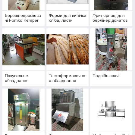
Борошнопросіюва
Форми для випічки
Фритюрниці для
чі Fomko Kemper
хліба, листи
берлінер донатов
Пакувальне
Тестоформовочно
Подрібнювачі
обладнання
е обладнання