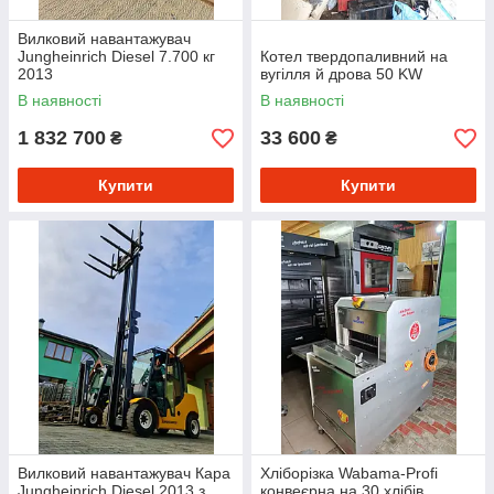
Вилковий навантажувач
Jungheinrich Diesel 7.700 кг
Котел твердопаливний на
2013
вугілля й дрова 50 KW
В наявності
В наявності
1 832 700
33 600
₴
₴
Купити
Купити
Вилковий навантажувач Кара
Хліборізка Wabama-Profi
Jungheinrich Diesel 2013 з
конвеєрна на 30 хлібів