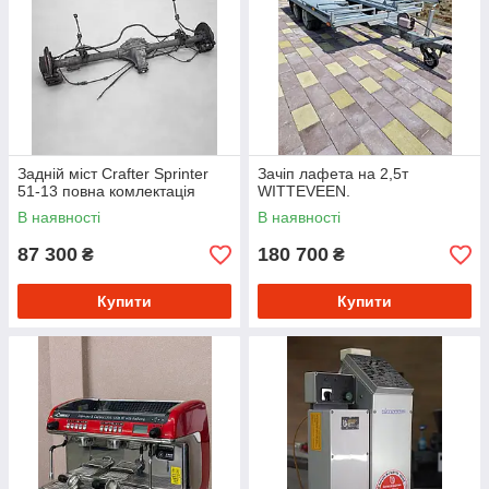
Задній міст Crafter Sprinter
Зачіп лафета на 2,5т
51-13 повна комлектацiя
WITTEVEEN.
В наявності
В наявності
87 300
180 700
₴
₴
Купити
Купити