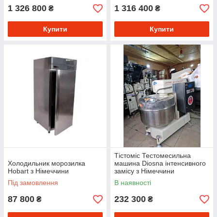
1 326 800
1 316 400
₴
₴
Купити
Купити
Тістоміс Тестомесильна
Холодильник морозилка
машина Diosna інтенсивного
Hobart з Німеччини
замісу з Німеччини
Під замовлення
В наявності
87 800
232 300
₴
₴