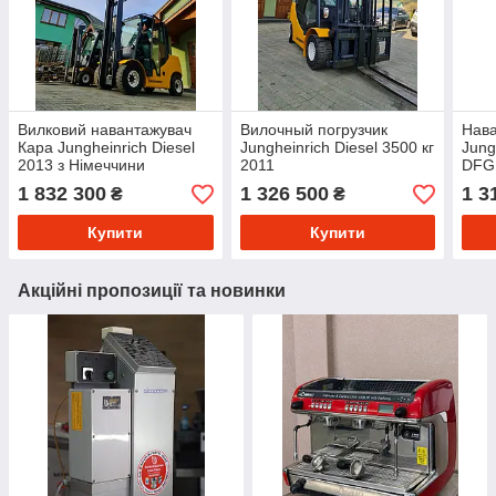
Вилковий навантажувач
Вилочный погрузчик
Нава
Кара Jungheinrich Diesel
Jungheinrich Diesel 3500 кг
Jung
2013 з Німеччини
2011
DFG
1 832 300
1 326 500
1 3
₴
₴
Купити
Купити
Акційні пропозиції та новинки