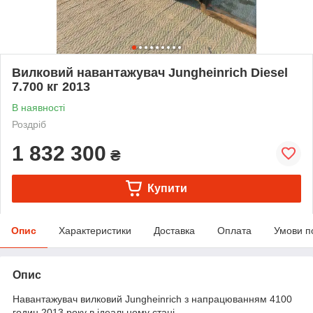
Вилковий навантажувач Jungheinrich Diesel
7.700 кг 2013
В наявності
Роздріб
1 832 300
₴
Купити
Опис
Характеристики
Доставка
Оплата
Умови п
Опис
Навантажувач вилковий Jungheinrich з напрацюванням 4100
годин 2013 року в ідеальному стані