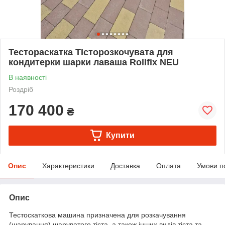
Тестораскатка ТІсторозкочувата для
кондитерки шарки лаваша Rollfix NEU
В наявності
Роздріб
170 400
₴
Купити
Опис
Характеристики
Доставка
Оплата
Умови п
Опис
Тестоскаткова машина призначена для розкачування
(шарування) шаруватого тіста, а також інших видів тіста та