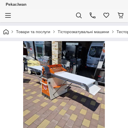
Pekar.Iwan
Товари та послуги
Тісторозкатувальні машини
Тесто