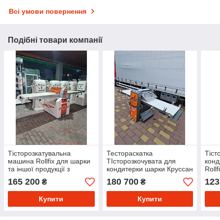
Всі умови повернення
Подібні товари компанії
Тісторозкатувальна
Тестораскатка
Тіст
машина Rollfix для шарки
ТІсторозкочувата для
конд
та іншої продукції з
кондитерки шарки Круссан
Rollf
Германі
Rollfix NEU
165 200
180 700
123
₴
₴
Купити
Купити