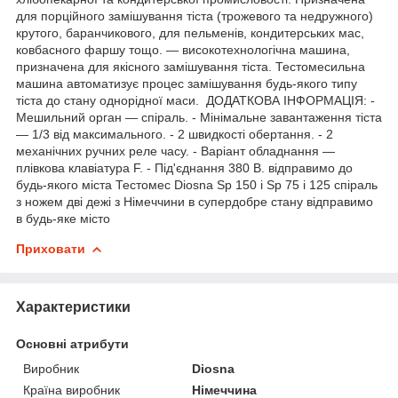
для порційного замішування тіста (трожевого та недружного)
крутого, баранчикового, для пельменів, кондитерських мас,
ковбасного фаршу тощо. — високотехнологічна машина,
призначена для якісного замішування тіста. Тестомесильна
машина автоматизує процес замішування будь-якого типу
тіста до стану однорідної маси. ДОДАТКОВА ІНФОРМАЦІЯ: -
Мешильний орган — спіраль. - Мінімальне завантаження тіста
— 1/3 від максимального. - 2 швидкості обертання. - 2
механічних ручних реле часу. - Варіант обладнання —
плівкова клавіатура F. - Під'єднання 380 В. відправимо до
будь-якого міста Тестомес Diosna Sp 150 і Sp 75 і 125 спіраль
з ножем дві дежі з Німеччини в супердобре стану відправимо
в будь-яке місто
Приховати
Характеристики
Основні атрибути
Виробник
Diosna
Країна виробник
Німеччина