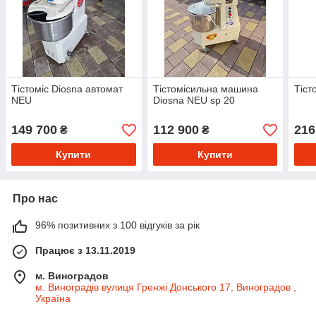
Тістоміс Diosna автомат
Тістомісильна машина
Тіст
NEU
Diosna NEU sp 20
149 700
112 900
216
₴
₴
Купити
Купити
Про нас
96% позитивних з 100 відгуків за рік
Працює з 13.11.2019
м. Виноградов
м. Виноградів вулиця Гренжі Донського 17, Виноградов ,
Україна