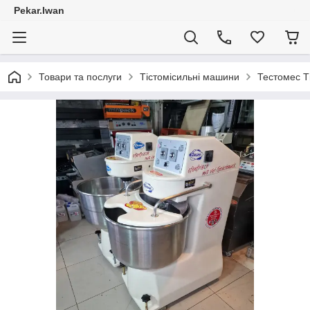
Pekar.Iwan
Товари та послуги
Тістомісильні машини
Тестомес Т