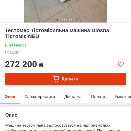
Тестомес Тістомісильна машина Diosna
Тістоміс NEU
В наявності
Роздріб
272 200
₴
Купити
Опис
Характеристики
Доставка
Оплата
Умови п
Опис
Машина тестомільна застосовується на підприємствах
хлібопекарної та кондитерської промисловості. Призначена