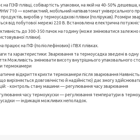
є на ПЗФ плівці, собівартість упаковки, на якій на 40-50% дешевша,
MHW 710 — компактний, мобільний напівавтомат універсального пр
х продуктів, виробів у термоусадкові плівки (полірукав). Розміри
ься від побутової мережі 220 В. Встановлена електрична потужніст
ктивність до 300-350 пачок на годину (може змінюватися залежно в
истовуваної плівки).
а працює на ПФ (поліолефінових) і ПВХ плівках.
аги та характеристики: Зварювання та термоусадка зведені в одн
ття Можливість змінювати висоту внутрішнього упаковального сто
и термокамери
атичне відкриття крихти термокамери після зварювання Наявність
(що вирізняється довговічністю й надійністю) дає змогу здійснюва
цій: - контроль стану машини — регулювання часу зварювання
егулювання часу термоукуски — регулювання температури в термоу
усадки — індикація можливих неполадок.