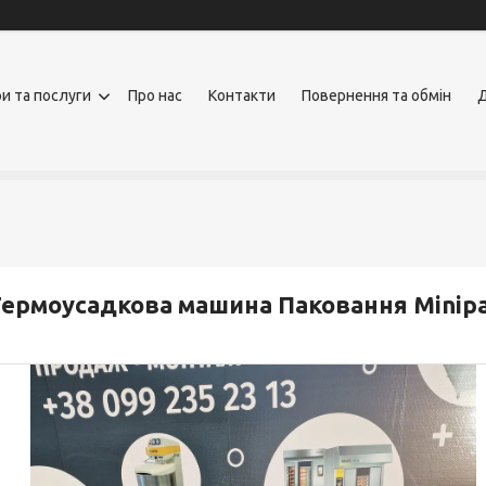
и та послуги
Про нас
Контакти
Повернення та обмін
Д
ермоусадкова машина Паковання Minipac