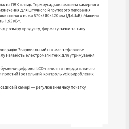
 ніж на ПВХ плівці: Термоусадкова машина камерного
изначення для штучного й групового паковання
 зварювального ножа 570х380х220 мм (ДхШхВ). Машина
ь 1,65 кВт.
ід розміру продукту, формату пачки та типу
у операцію Зварювальний ніж має тефлонове
лу Наявність електромагнітних для утримування
 буквено-цифрової LCD-панелі та твердотільного
ти простий і ретельний контроль усіх вироблених
садковій камері — регулювання часу початку