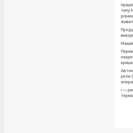
працю
типу 
різни
живит
Проду
викор
Машин
Перев
покри
кришк
Автом
реле 
опера
і — р
термо