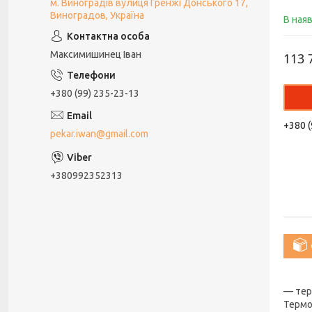
м. Виноградів вулиця Гренжі Донського 17,
Виноградов, Україна
В ная
Максимишинец Іван
113 
+380 (99) 235-23-13
+380 (
pekar.iwan@gmail.com
+380992352313
— тер
Термо