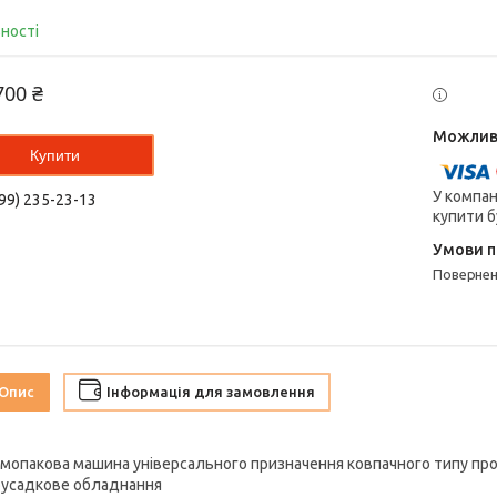
вності
700 ₴
Купити
У компан
99) 235-23-13
купити б
поверне
Опис
Інформація для замовлення
мопакова машина універсального призначення ковпачного типу про
усадкове обладнання