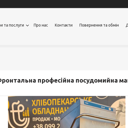
и та послуги
Про нас
Контакти
Повернення та обмін
Д
ронтальна професійна посудомийна м