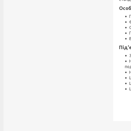
Особ
Під'
по