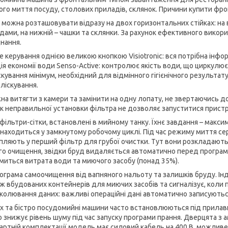
ого миття посуду, столових приладів, склянок. Причини купити фр
 можна розташовувати відразу на двох горизонтальних стійках: на в
дами, на нижній – чашки та склянки. За рахунок ефективного викор
нання.
е керування однією великою кнопкою Visiotronic: вся потрібна інфор
ія економії води Senso-Active: контролює якість води, що циркулює
скування мінімум, необхідний для відмінного гігієнічного результат
ліскування.
жна витягти з камери та замінити на одну лопату, не звертаючись 
к неправильної установки фільтра не дозволяє запуститися пристр
 фільтри-сітки, встановлені в мийному танку. Їхнє завдання – макс
знаходиться у замкнутому робочому циклі. Під час режиму миття сер
пляють у перший фільтр для грубої очистки. Тут вони розкладаються
го очищення, звідки бруд видаляється автоматично перед програмо
миться витрата води та миючого засобу (понад 35%).
рограма самоочищення від вапняного нальоту та залишків бруду. Ін
ож вбудованих контейнерів для миючих засобів та сигналізує, коли 
колювання даних: важливі операційні дані автоматично записуються
ах та бістро посудомийні машини часто встановлюються під прилавк
о знижує рівень шуму під час запуску програми прання. Дверцята з 
артній комплектації модель має силовий кабель на 400 В, можливе