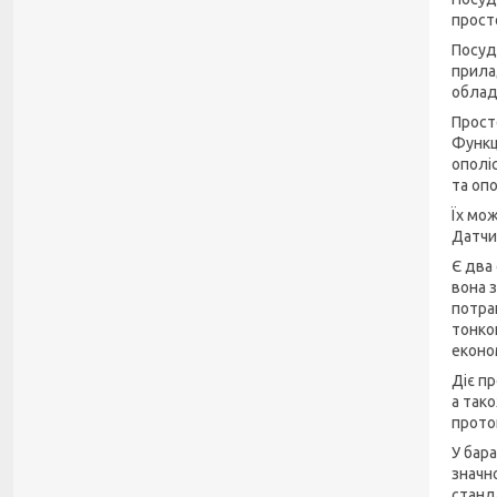
прост
Посуд
прила
облад
Прост
Функц
ополі
та опо
Їх мо
Датчи
Є два
вона 
потра
тонко
еконо
Діє п
а так
прото
У бар
значн
станд