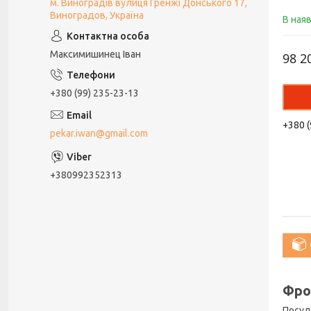
м. Виноградів вулиця Гренжі Донського 17,
Виноградов, Україна
В ная
Максимишинец Іван
98 2
+380 (99) 235-23-13
+380 (
pekar.iwan@gmail.com
+380992352313
Фро
Посуд