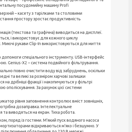
онтальну посудомийну машину Profi
ерхній – касету з тарілками та столовими
истання простору зростає продуктивність
мація (текстова та графічна) виводиться на дисплеї.
ться, і використовує для кожного циклу
у. Миючі рукави Clip-In використовуються для миття
до допомоги спеціального інструменту. USB-інтерфейс
ою. Genius-X2 – система подвійного фільтрування.
имально повно очистити воду від забруднень, оскільки
едні та великі за розміром харчові залишки
 на дрібніші фракції і накопичуються у фільтрі
ю ополіскування. За рахунок цієї системи
дикатор рівня заповнення контролює вміст зовнішніх,
потрібна дозаправка. Інтелектуальне
 та виводяться на екран. Тиха робота.
ом, поряд із гостями. М'який пуск водяного насоса
амортизаторами відкриваються м'яко і безшумно. У
 підключення обладнання до 230 В мережі.