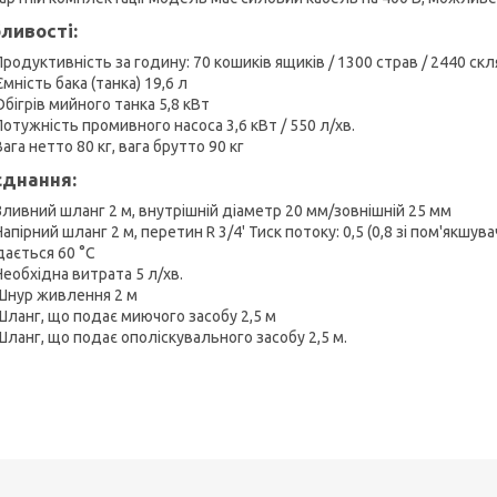
ливості:
Продуктивність за годину: 70 кошиків ящиків / 1300 страв / 2440 ск
Ємність бака (танка) 19,6 л
Обігрів мийного танка 5,8 кВт
Потужність промивного насоса 3,6 кВт / 550 л/хв.
Вага нетто 80 кг, вага брутто 90 кг
єднання:
Зливний шланг 2 м, внутрішній діаметр 20 мм/зовнішній 25 мм
Напірний шланг 2 м, перетин R 3/4' Тиск потоку: 0,5 (0,8 зі пом'якш
дається 60 °С
Необхідна витрата 5 л/хв.
Шнур живлення 2 м
Шланг, що подає миючого засобу 2,5 м
Шланг, що подає ополіскувального засобу 2,5 м.