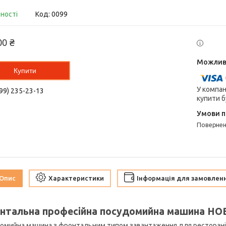
вності
Код:
0099
00 ₴
Купити
У компан
99) 235-23-13
купити б
поверне
Опис
Характеристики
Інформація для замовлен
нтальна професійна посудомийна машина HO
омийна машина з фронтальним типом завантаження для ресторанів