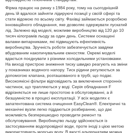
Фірма працює на ринку з 1984 року, тому на сьогоднішній
день їй вдалося зайняти лідируючі позиції у своїй сфері та
стати відомою по всьому світу. Фахівці займаються розробкою
інноваційного обладнання, яке дозволяє одержувати лускатий
лід. Залежно від моделі, можливе виробництво від 120 до 10
тисяч кілограмів льоду за один день. Системи оснащені
валами-випарниками, які підвищують ефективність
виробництва. Зручність роботи забезпечується завдяки
вбудованим накопичувальним ємностям. Окремі моделі
вдається поєднувати з різними холодильними установками.
На виході пристрою зниження тиску швидко реагують на зміни
у показниках водяного напору. Тиск рідини регулюється за
допомогою клапана, розташованого в трубі, що подає.
Високоякісні фільтри відповідають за виключення сторонніх
частинок, що трапляються у воді. Серія обладнання F
відрізняється не лише простотою в обслуговуванні, а й
безшумністю в процесі експлуатації. У всіх моделях є
запатентована система очищення EasyClean®. Електричні та
механічні вузли легко піддаються розбиранню, що дає
можливість безперешкодно проводити ремонт та
обслуговування. Виробництво льоду здійснюється із
застосуванням водопровідної води, проте іноді з цією метою
використовують морську воду. В якості альтернативи можна