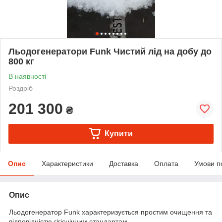
Льодогенератори Funk Чистий лід на добу до
800 кг
В наявності
Роздріб
201 300
₴
Купити
Опис
Характеристики
Доставка
Оплата
Умови п
Опис
Льодогенератор Funk характеризується простим очищення та
відповідністю гігієнічним стандартам.