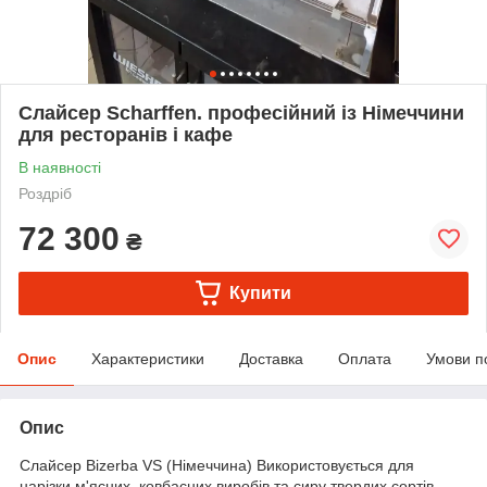
Слайсер Scharffen. професійний із Німеччини
для ресторанів і кафе
В наявності
Роздріб
72 300
₴
Купити
Опис
Характеристики
Доставка
Оплата
Умови п
Опис
Слайсер Bizerba VS (Німеччина) Використовується для
нарізки м'ясних, ковбасних виробів та сиру твердих сортів.