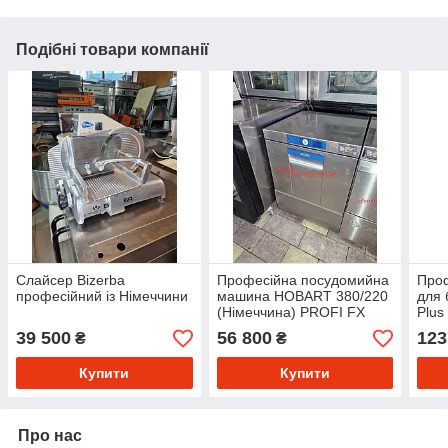
Подібні товари компанії
Слайсер Bizerba
Професійна посудомийна
Проф
професійний із Німеччини
машина HOBART 380/220
для 
(Німеччина) PROFI FX
Plus
39 500
56 800
123
₴
₴
Купити
Купити
Про нас