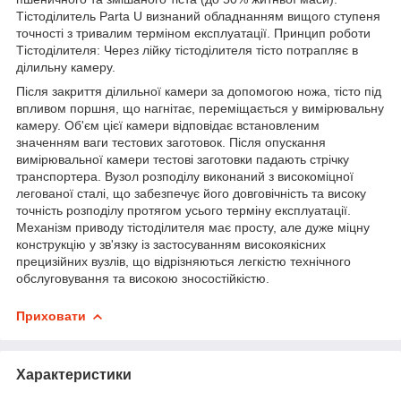
Тістоділитель Parta U визнаний обладнанням вищого ступеня
точності з тривалим терміном експлуатації. Принцип роботи
Тістоділителя: Через лійку тістоділителя тісто потрапляє в
ділильну камеру.
Після закриття ділильної камери за допомогою ножа, тісто під
впливом поршня, що нагнітає, переміщається у вимірювальну
камеру. Об'єм цієї камери відповідає встановленим
значенням ваги тестових заготовок. Після опускання
вимірювальної камери тестові заготовки падають стрічку
транспортера. Вузол розподілу виконаний з високоміцної
легованої сталі, що забезпечує його довговічність та високу
точність розподілу протягом усього терміну експлуатації.
Механізм приводу тістоділителя має просту, але дуже міцну
конструкцію у зв'язку із застосуванням високоякісних
прецизійних вузлів, що відрізняються легкістю технічного
обслуговування та високою зносостійкістю.
Приховати
Характеристики