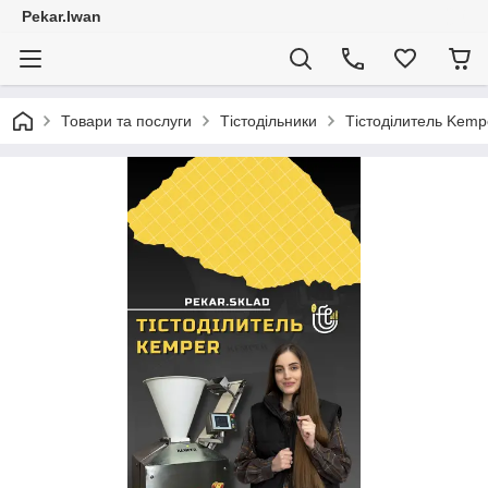
Pekar.Iwan
Товари та послуги
Тістодільники
Тістоділитель Kemp