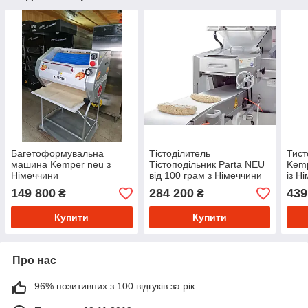
Багетоформувальна
Тістоділитель
Тист
машина Kemper neu з
Тістоподільник Parta NEU
Kemp
Німеччини
від 100 грам з Німеччини
із Н
149 800
284 200
439
₴
₴
Купити
Купити
Про нас
96% позитивних з 100 відгуків за рік