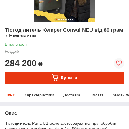
Тістоділитель Kemper Consul NEU від 80 грам
з Німеччини
В наявності
Роздріб
284 200
₴
Купити
Опис
Характеристики
Доставка
Оплата
Умови п
Опис
Тістоділитель Parta U2 може застосовуватися для обробки
пшеничного та змішаного тіста (до 50% житньої маси).