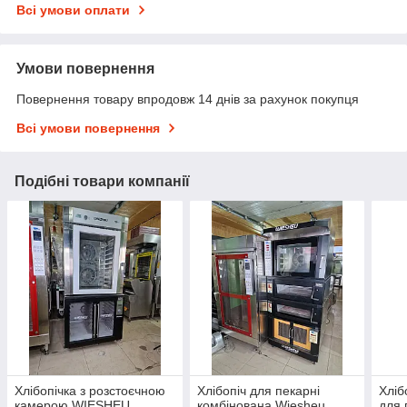
Всі умови оплати
Умови повернення
Повернення товару впродовж 14 днів за рахунок покупця
Всі умови повернення
Подібні товари компанії
Хлібопічка з розстоєчною
Хлібопіч для пекарні
Хліб
камерою WIESHEU
комбінована Wiesheu
для 