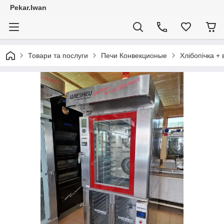
Pekar.Iwan
Товари та послуги
Печи Конвекционые
Хлібопічка +