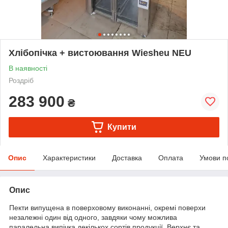
Хлібопічка + вистоювання Wiesheu NEU
В наявності
Роздріб
283 900
₴
Купити
Опис
Характеристики
Доставка
Оплата
Умови п
Опис
Пекти випущена в поверховому виконанні, окремі поверхи
незалежні один від одного, завдяки чому можлива
паралельна випічка декількох сортів продукції. Верхнє та