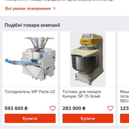
Всі умови повернення
Подібні товари компанії
Тістоділитель WP Parta U2
Тістоміс для пекарні
Маши
Kemper SP 75 білий
тіст
NEU
593 600
283 900
123
₴
₴
Купити
Купити