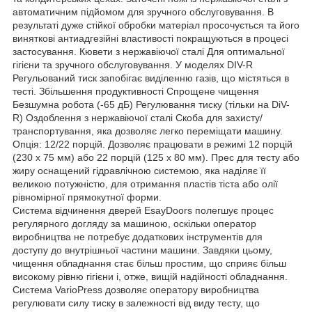
автоматичним підйомом для зручного обслуговування. В
результаті дуже стійкої обробки матеріал просочується та його
виняткові антиадгезійні властивості покращуються в процесі
застосування. Кювети з нержавіючої сталі Для оптимальної
гігієни та зручного обслуговування. У моделях DIV-R
Регульований тиск запобігає виділенню газів, що містяться в
тесті. Збільшення продуктивності Спрощене чищення
Безшумна робота (-65 дБ) Регулювання тиску (тільки на DiV-
R) Оздоблення з нержавіючої сталі Скоба для захисту/
транспортування, яка дозволяє легко переміщати машину.
Опція: 12/22 порцій. Дозволяє працювати в режимі 12 порцій
(230 x 75 мм) або 22 порцій (125 x 80 мм). Прес для тесту або
жиру оснащений гідравлічною системою, яка наділяє її
великою потужністю, для отримання пластів тіста або олії
рівномірної прямокутної форми.
Система відчинення дверей EsayDoors полегшує процес
регулярного догляду за машиною, оскільки оператор
виробництва не потребує додаткових інструментів для
доступу до внутрішньої частини машини. Завдяки цьому,
чищення обладнання стає більш простим, що сприяє більш
високому рівню гігієни і, отже, вищій надійності обладнання.
Система VarioPress дозволяє оператору виробництва
регулювати силу тиску в залежності від виду тесту, що