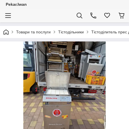
Pekar.Iwan
Товари та послуги
Тістодільники
Тістоділитель прес 