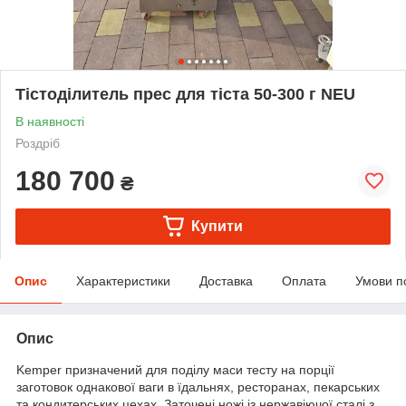
Тістоділитель прес для тіста 50-300 г NEU
В наявності
Роздріб
180 700
₴
Купити
Опис
Характеристики
Доставка
Оплата
Умови п
Опис
Kemper призначений для поділу маси тесту на порції
заготовок однакової ваги в їдальнях, ресторанах, пекарських
та кондитерських цехах. Заточені ножі із нержавіючої сталі з