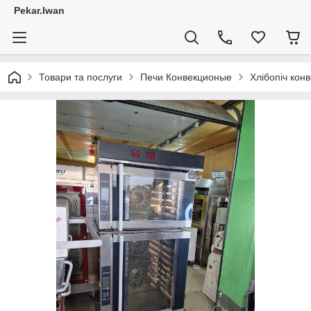
Pekar.Iwan
Товари та послуги
Печи Конвекционые
Хлібопіч кон