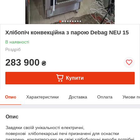
Хлібопіч конвекційна з парою Debag NEU 15
В наявності
Роздріб
283 900
₴
Купити
Опис
Характеристики
Доставка
Оплата
Умови п
Опис
Завдяки своїй унікальності електричні,
поверхові хлібопекарські печі призначені для оснастки
пекарень, кондитерських де свіжі хлібобулочні вироби потрібні