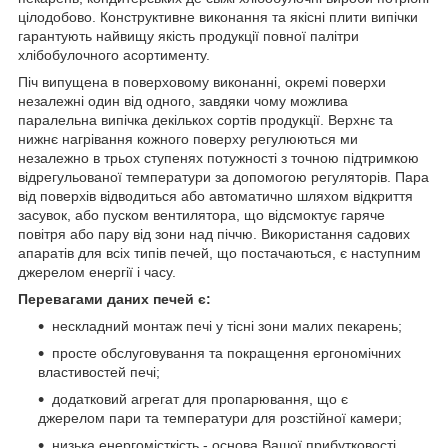
цілодобово. Конструктивне виконання та якісні плити випічки
гарантують найвищу якість продукції повної палітри
хлібобулочного асортименту.
Піч випущена в поверховому виконанні, окремі поверхи
незалежні один від одного, завдяки чому можлива
паралельна випічка декількох сортів продукції. Верхнє та
нижнє нагрівання кожного поверху регулюються ми
незалежно в трьох ступенях потужності з точною підтримкою
відрегульованої температури за допомогою регуляторів. Пара
від поверхів відводиться або автоматично шляхом відкриття
засувок, або пуском вентилятора, що відсмоктує гаряче
повітря або пару від зони над піччю. Використання садових
апаратів для всіх типів печей, що постачаються, є наступним
джерелом енергії і часу.
Перевагами даних печей є:
нескладний монтаж печі у тісні зони малих пекарень;
просте обслуговування та покращення ергономічних
властивостей печі;
додатковий агрегат для пропарювання, що є
джерелом пари та температури для розстійної камери;
низька енергомісткість - основа Вашої прибутковості.