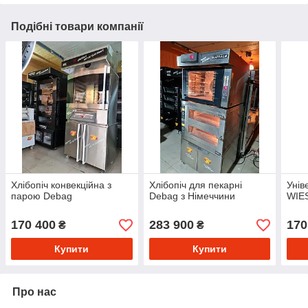
Подібні товари компанії
Хлібопіч конвекційна з
Хлібопіч для пекарні
Унів
парою Debag
Debag з Німеччини
WIE
170 400
283 900
170
₴
₴
Купити
Купити
Про нас