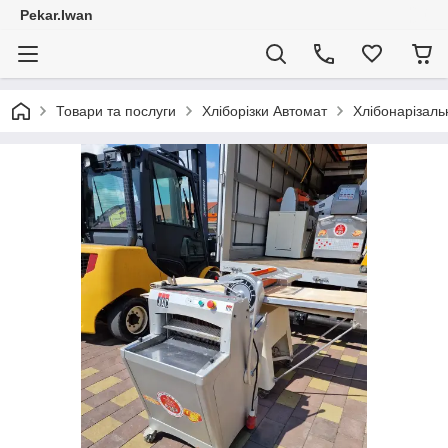
Pekar.Iwan
Товари та послуги
Хліборізки Автомат
Хлібонарізал