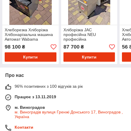
Хлеборезка Хліборізка
Хліборізка JAC
Хлеб
Хлібонарізальна машина
професійна NEU
Хліб
Автомат Wabama
професійна
Авт
професійна
про
98 100
87 700
56 
₴
₴
Купити
Купити
Про нас
96% позитивних з 100 відгуків за рік
Працює з 13.11.2019
м. Виноградов
м. Виноградів вулиця Гренжі Донського 17, Виноградов ,
Україна
Контакти