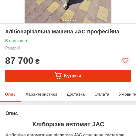
Хлібонарізальна машина JAC професійна
В наявності
Роздріб
87 700
₴
Купити
Опис
Характеристики
Доставка
Оплата
Умови п
Опис
Хліборізка автомат JAC
Хліборізка автоматична підлогова JAC оснащена системою