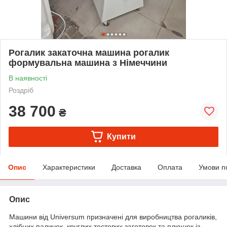
Рогалик закаточна машина рогалик
формувальна машина з Німеччини
В наявності
Роздріб
38 700
₴
Купити
Опис
Характеристики
Доставка
Оплата
Умови п
Опис
Машини від Universum призначені для виробництва рогаликів,
хлібних паличок, круглих тестових заготовок та плюшок із