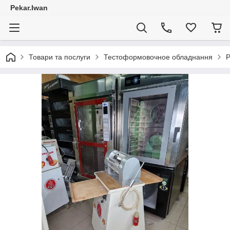
Pekar.Iwan
Товари та послуги
Тестоформовочное обладнання
Р