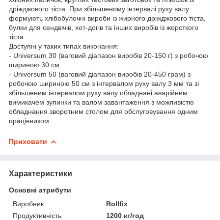
дріжджового тіста. При збільшеному інтервалі руху валу
формують хлібобулочні вироби із жирного дріжджового тіста,
булки для сендвічів, хот-догів та інших виробів із жорсткого
тіста.
Доступні у таких типах виконання:
- Universum 30 (ваговий діапазон виробів 20-150 г) з робочою
шириною 30 см
- Universum 50 (ваговий діапазон виробів 20-450 грам) з
робочою шириною 50 см з інтервалом руху валу 3 мм та зі
збільшеним інтервалом руху валу обладнані аварійним
вимикачем зупинки та валом завантаження з можливістю
обладнання зворотним столом для обслуговування одним
працівником.
Приховати
Характеристики
Основні атрибути
Виробник
Rollfix
Продуктивність
1200 кг/год