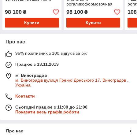
рогаликоформовочная
рог
машина з Німеччини
маши
98 100
98 100
108
₴
₴
дог
Купити
Купити
Про нас
96% позитивних з 100 відгуків за рік
Працює з 13.11.2019
м. Виноградов
м. Виноградів вулиця Гренжі Донського 17, Виноградов ,
Україна
Контакти
Сьогодні працює з 11:00 до 21:00
Показати весь графік роботи
Про нас