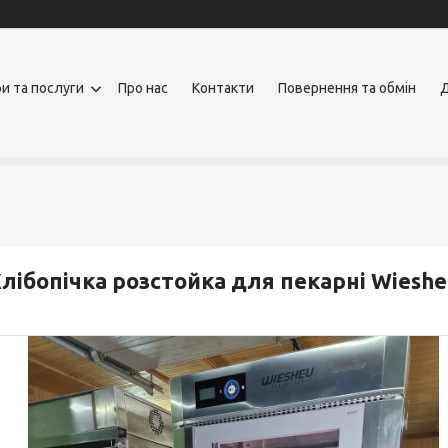
и та послуги
Про нас
Контакти
Повернення та обмін
Д
лібопічка розстойка для пекарні Wiesh