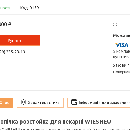
вності
Код:
0179
900 ₴
Купити
У компан
99) 235-23-13
купити б
поверне
Опис
Характеристики
Інформація для замовлен
бопічка розстойка для пекарні WIESHEU
і "WIESHEU можна випікати чудові булочки, хліб, батони, листкові, з