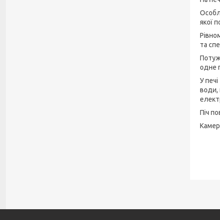
Особл
якої п
Рівно
та сп
Потуж
одне 
У печ
води,
елект
Піч п
Камер