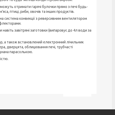
зможуть отримати гарячі булочки прямо з печі будь-
'яса, птиці, риби, овочів та інших продуктів.
льна система конвекції з реверсивним вентилятором
ефлекторами.
навіть завітряні заготовки (випаровує до 4л води за
ор, а також встановлений електронний лічильник
ра, дверцята, облицювання печі, трубчасті
аднана парасолькою.
істю.