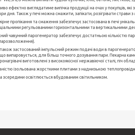
иво ефектно виглядатиме випічка продукції на очах у покупців, які 
ори дня. Також у печі можна смажити, запікати, розігрівати страви з м
мірне пропікання та смаження забезпечує застосована в печі уніка
еціальними регульованими горизонтальними та вертикальними д
ний чавунний парогенератор забезпечує достатньою кількістю пари 
парозволоження).
і також застосований імпульсний режим подачі води в парогенерат
 що випаровується, для більш точного дозування пари. Пекарна каме
ронагрівачі виготовлені з високоякісної нержавіючої сталі, піч обл
овністю ізольована жорсткими плитами з наднизькою теплопровідн
а зсередини освітлюється вбудованим світильником.