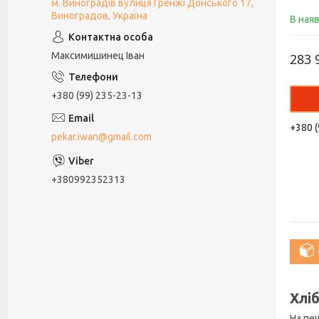
м. Виноградів вулиця Гренжі Донського 17,
Виноградов, Україна
В ная
Максимишинец Іван
283 
+380 (99) 235-23-13
+380 (
pekar.iwan@gmail.com
+380992352313
Хлі
На печ