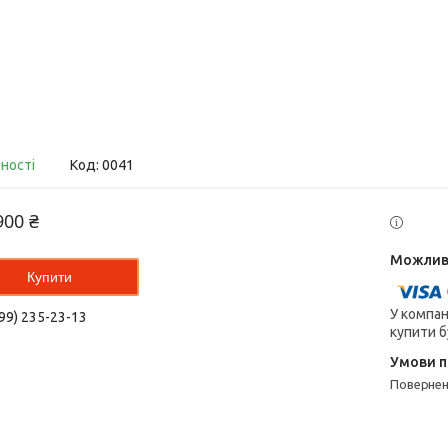
вності
Код:
0041
900 ₴
Купити
У компан
99) 235-23-13
купити б
поверне