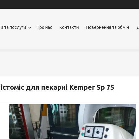
и та послуги
Про нас
Контакти
Повернення та обмін
Д
істоміс для пекарні Kemper Sp 75