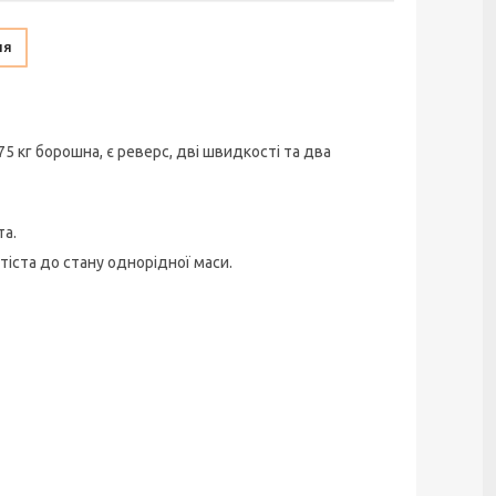
ня
75 кг борошна, є реверс, дві швидкості та два
та.
тіста до стану однорідної маси.