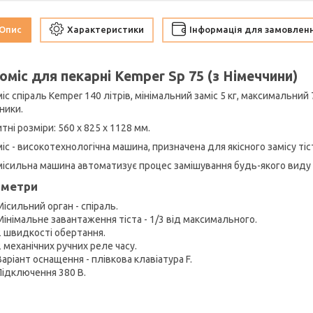
Опис
Характеристики
Інформація для замовлен
оміс для пекарні Kemper Sp 75 (з Німеччини)
іс спіраль Kemper 140 літрів, мінімальний заміс 5 кг, максимальний 
ники.
тні розміри: 560 х 825 х 1128 мм.
іс - високотехнологічна машина, призначена для якісного замісу тіс
місильна машина автоматизує процес замішування будь-якого виду 
аметри
Місильний орган - спіраль.
Мінімальне завантаження тіста - 1/3 від максимального.
2 швидкості обертання.
2 механічних ручних реле часу.
Варіант оснащення - плівкова клавіатура F.
Підключення 380 В.