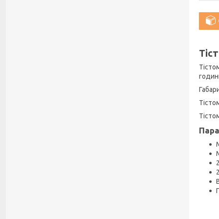
Тіст
Тістом
годин
Габари
Тістом
Тісто
Пар