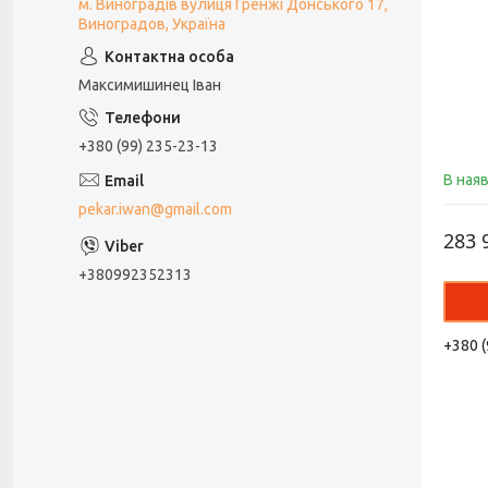
м. Виноградів вулиця Гренжі Донського 17,
Виноградов, Україна
Максимишинец Іван
+380 (99) 235-23-13
В ная
pekar.iwan@gmail.com
283 
+380992352313
+380 (