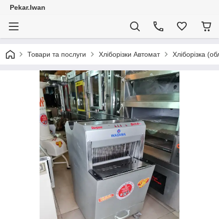
Pekar.Iwan
Товари та послуги
Хліборізки Автомат
Хліборізка (о