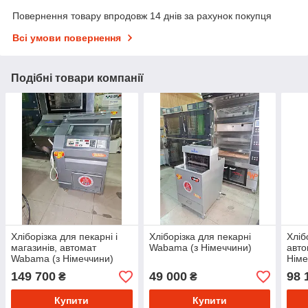
Повернення товару впродовж 14 днів за рахунок покупця
Всі умови повернення
Подібні товари компанії
Хліборізка для пекарні і
Хліборізка для пекарні
Хліб
магазинів, автомат
Wabama (з Німеччини)
авто
Wabama (з Німеччини)
Німе
149 700
49 000
98 
₴
₴
Купити
Купити