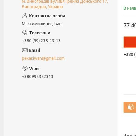
м. Виноградів вулиця Гренжі Донського 17,
Виноградов, Україна
В ная
Максимишинец Іван
77 4
+380 (99) 235-23-13
+380 (
pekar.iwan@gmail.com
+380992352313
Часи,