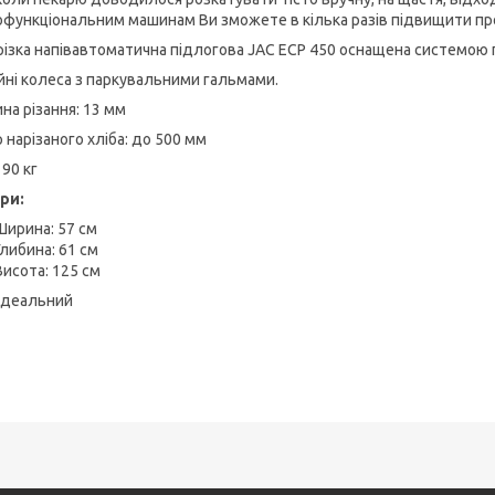
офункціональним машинам Ви зможете в кілька разів підвищити пр
різка напівавтоматична підлогова JAC ECP 450 оснащена системою п
йні колеса з паркувальними гальмами.
на різання: 13 мм
 нарізаного хліба: до 500 мм
190 кг
ри:
Ширина: 57 см
Глибина: 61 см
Висота: 125 см
 ідеальний