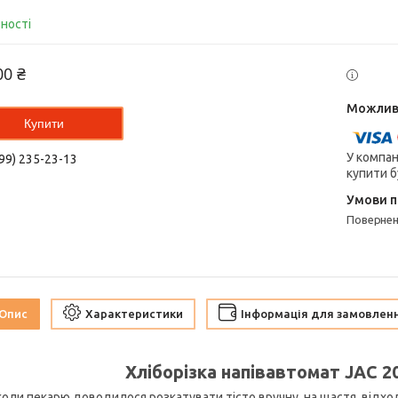
вності
00 ₴
Купити
У компан
99) 235-23-13
купити б
поверне
Опис
Характеристики
Інформація для замовлен
Хліборізка напівавтомат JAC 2
 коли пекарю доводилося розкатувати тісто вручну, на щастя, відхо