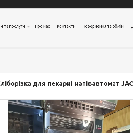
и та послуги
Про нас
Контакти
Повернення та обмін
Д
ліборізка для пекарні напівавтомат JAC