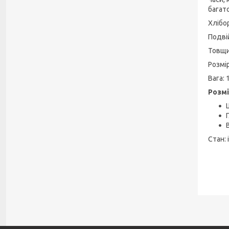
багат
Хлібо
Подві
Товщи
Розмір
Вага: 
Розмі
Стан: