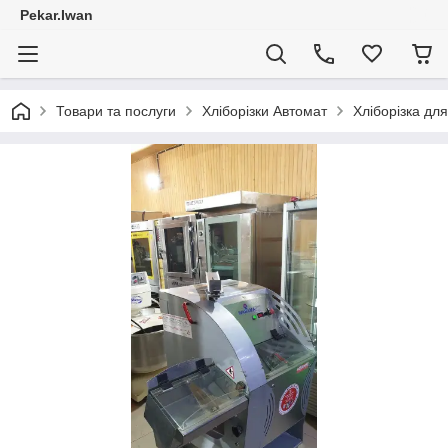
Pekar.Iwan
Товари та послуги
Хліборізки Автомат
Хліборізка дл