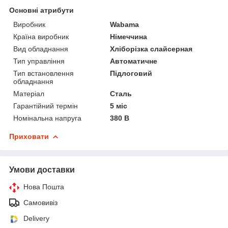
Основні атрибути
Виробник
Wabama
Країна виробник
Німеччина
Вид обладнання
Хліборізка слайсерная
Тип управління
Автоматичне
Тип встановлення
Підлоговий
обладнання
Матеріал
Сталь
Гарантійний термін
5 міс
Номінальна напруга
380 В
Приховати
Умови доставки
Нова Пошта
Самовивіз
Delivery