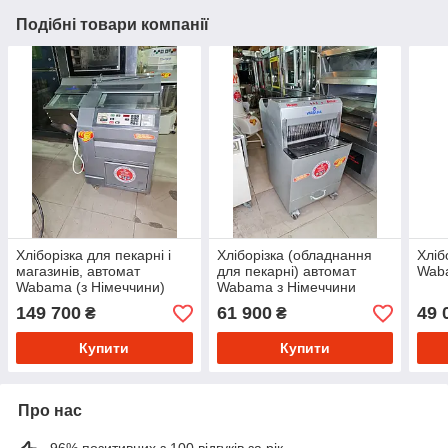
Подібні товари компанії
Хліборізка для пекарні і
Хліборізка (обладнання
Хліб
магазинів, автомат
для пекарні) автомат
Waba
Wabama (з Німеччини)
Wabama з Німеччини
149 700
61 900
49 
₴
₴
Купити
Купити
Про нас