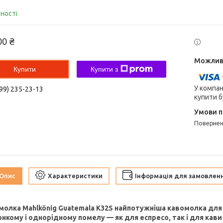
вності
00 ₴
Купити
Купити з
У компан
99) 235-23-13
купити б
поверне
Опис
Характеристики
Інформація для замовлен
олка Mahlkönig Guatemala K32S найпотужніша кавомолка для 
нкому і однорідному помелу — як для еспресо, так і для ка