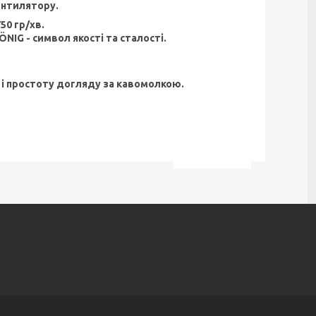
нтилятору.
50 гр/хв.
IG - символ якості та сталості.
ь і простоту догляду за кавомолкою.