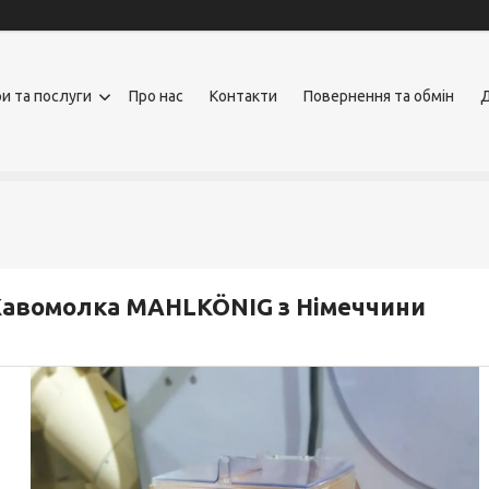
и та послуги
Про нас
Контакти
Повернення та обмін
Д
авомолка MAHLKÖNIG з Німеччини