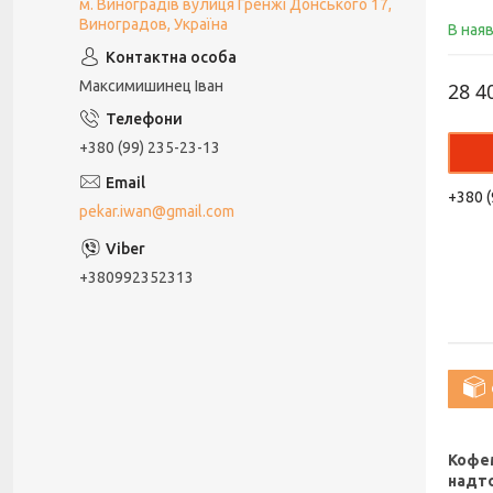
м. Виноградів вулиця Гренжі Донського 17,
Виноградов, Україна
В ная
Максимишинец Іван
28 4
+380 (99) 235-23-13
+380 (
pekar.iwan@gmail.com
+380992352313
Кофем
надто