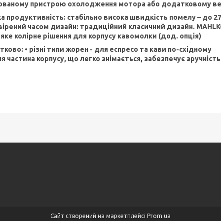
ованому пристрою охолодження мотора або додатковому ве
а продуктивність: стабільно висока швидкість помелу – до 27
ірений часом дизайн: традиційний класичний дизайн. MAHLKÖN
яке колірне рішення для корпусу кавомолки (дод. опція)
ково: • різні типи жорен - для еспресо та кави по-східному
я частина корпусу, що легко знімається, забезпечує зручніст
Сайт створений на маркетплейсі
Prom.ua