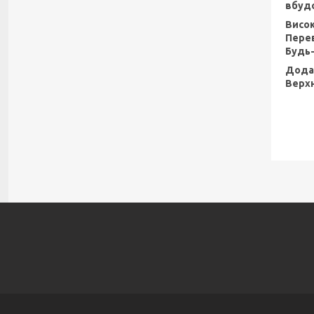
вбуд
Висок
Перев
Будь-
Додат
Верхн