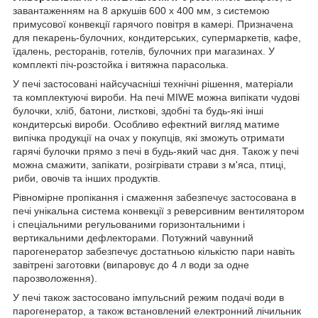
завантаженням на 8 аркушів 600 х 400 мм, з системою
примусової конвекції гарячого повітря в камері. Призначена
для пекарень-булочних, кондитерських, супермаркетів, кафе,
їдалень, ресторанів, готелів, булочних при магазинах. У
комплекті піч-розстойка і витяжна парасолька.
У печі застосовані найсучасніші технічні рішення, матеріали
та комплектуючі вироби. На печі MIWE можна випікати чудові
булочки, хліб, батони, листкові, здобні та будь-які інші
кондитерські вироби. Особливо ефектний вигляд матиме
випічка продукції на очах у покупців, які зможуть отримати
гарячі булочки прямо з печі в будь-який час дня. Також у печі
можна смажити, запікати, розігрівати страви з м'яса, птиці,
риби, овочів та інших продуктів.
Рівномірне пропікання і смаження забезпечує застосована в
печі унікальна система конвекції з реверсивним вентилятором
і спеціальними регульованими горизонтальними і
вертикальними дефлекторами. Потужний чавунний
парогенератор забезпечує достатньою кількістю пари навіть
завітрені заготовки (випаровує до 4 л води за одне
парозволоження).
У печі також застосовано імпульсний режим подачі води в
парогенератор, а також встановлений електронний лічильник