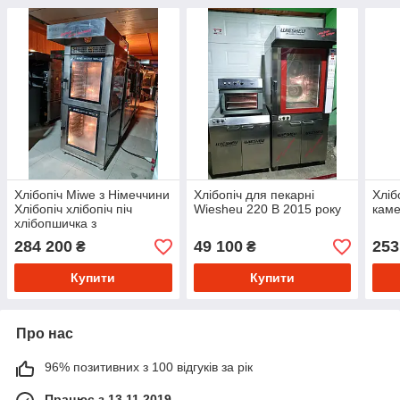
Хлібопіч Miwe з Німеччини
Хлібопіч для пекарні
Хліб
Хлібопіч хлібопіч піч
Wiesheu 220 В 2015 року
кам
хлібопшичка з
пароволоженням
284 200
49 100
253
₴
₴
Купити
Купити
Про нас
96% позитивних з 100 відгуків за рік
Працює з 13.11.2019