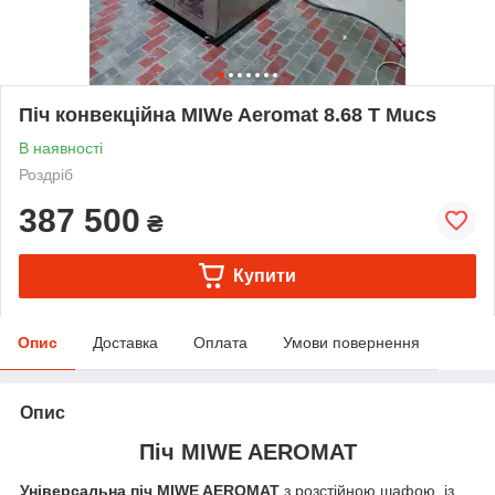
Піч конвекційна MIWe Aeromat 8.68 T Mucs
В наявності
Роздріб
387 500
₴
Купити
Опис
Доставка
Оплата
Умови повернення
Опис
Піч MIWE AEROMAT
Універсальна піч MIWE AEROMAT
з розстійною шафою, із