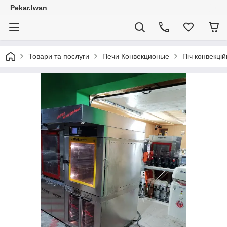
Pekar.Iwan
Товари та послуги
Печи Конвекционые
Піч конвекці